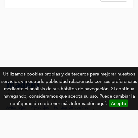
Utilizamos cookies propias y de terceros para mejorar nuestros
servicios y mostrarle publicidad relacionada con sus preferencias
mediante el análisis de sus hábitos de navegación. Si continua
Donde compran los que venden.
navegando, consideramos que acepta su uso. Puede cambiar la
©2026 Madeki.com. All rights reserved.
configuración u obtener más información
aquí
.
Acepto
Aviso legal
Privacidad
Política de cookies
Madeki está gestionado por