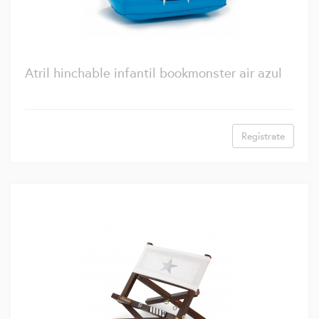
Atril hinchable infantil bookmonster air azul
Regístrate