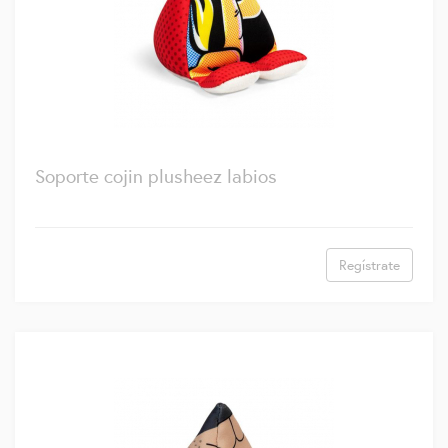
Soporte cojin plusheez labios
Regístrate