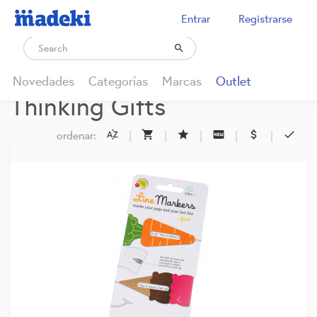
Entrar
Registrarse

Novedades
Categorías
Marcas
Outlet
Thinking Gifts
ordenar:
|
|
|
|
|





