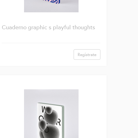
Cuaderno graphic s playful thoughts
Regístrate