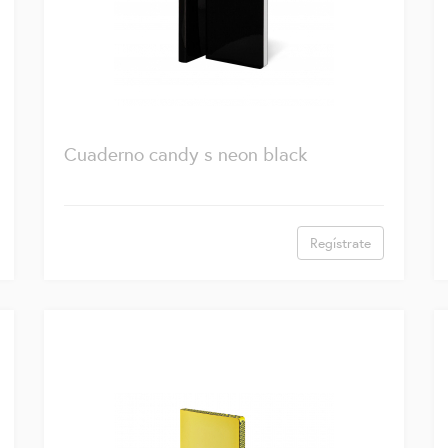
Cuaderno candy s neon black
Regístrate