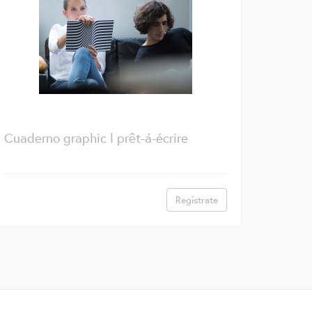
Cuaderno graphic l prêt-á-écrire
Regístrate