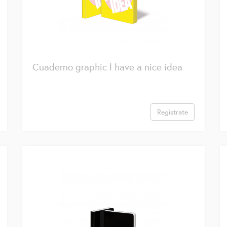
Cuaderno graphic l have a nice idea
Regístrate