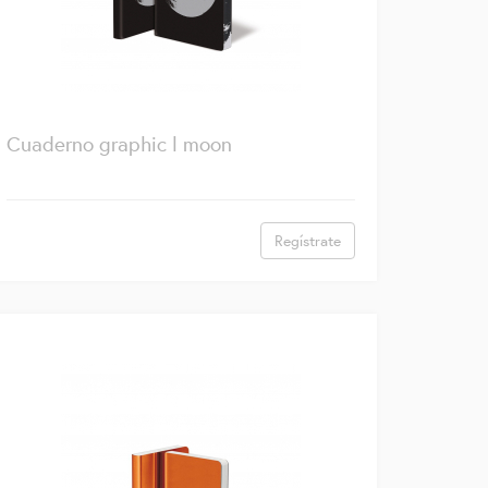
Cuaderno graphic l moon
Regístrate