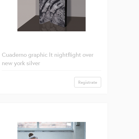
Cuaderno graphic lt nightflight over
new york silver
Regístrate