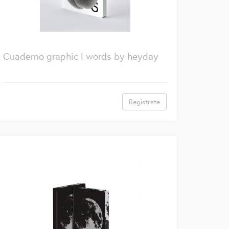
Cuaderno graphic l words by heyday
Regístrate