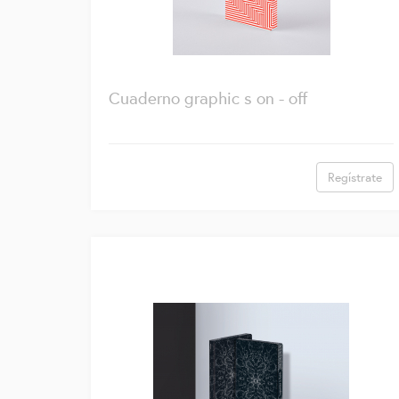
Cuaderno graphic s on - off
Regístrate