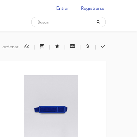
Entrar
Registrarse

ordenar:
|
|
|
|
|





