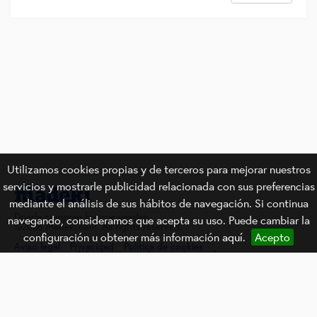
Utilizamos cookies propias y de terceros para mejorar nuestros
servicios y mostrarle publicidad relacionada con sus preferencias
mediante el análisis de sus hábitos de navegación. Si continua
Donde compran los que venden.
navegando, consideramos que acepta su uso. Puede cambiar la
©2026 Madeki.com. All rights reserved.
configuración u obtener más información
aquí
.
Acepto
Aviso legal
Privacidad
Política de cookies
Madeki está gestionado por