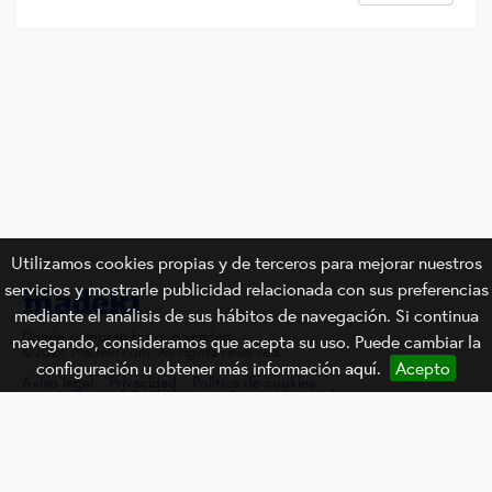
Utilizamos cookies propias y de terceros para mejorar nuestros
servicios y mostrarle publicidad relacionada con sus preferencias
mediante el análisis de sus hábitos de navegación. Si continua
Donde compran los que venden.
navegando, consideramos que acepta su uso. Puede cambiar la
©2026 Madeki.com. All rights reserved.
configuración u obtener más información
aquí
.
Acepto
Aviso legal
Privacidad
Política de cookies
Madeki está gestionado por