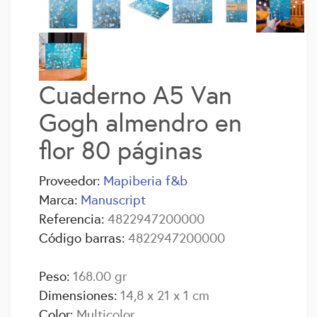
Cuaderno A5 Van
Gogh almendro en
flor 80 páginas
Proveedor:
Mapiberia f&b
Marca:
Manuscript
Referencia:
4822947200000
Código barras:
4822947200000
Peso:
168.00 gr
Dimensiones:
14,8 x 21 x 1 cm
Color:
Multicolor